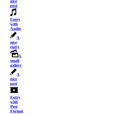
nice
post
Entry
with
Audio
A
nice
entry
A
small
gallery
A
nice
post
Entry
with
Post
Format